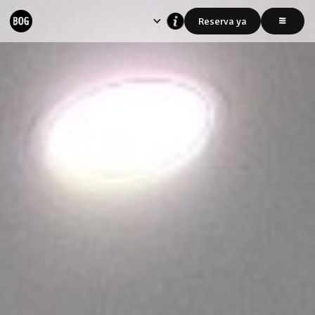
Reserva ya
Las tarifas
NO
incluyen IVA del 19%
Este valor se cancela al momento de
tu llegada.