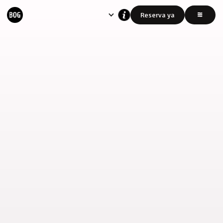
Reserva ya
Las tarifas
NO
incluyen IVA del 19%
Este valor se cancela al momento de
tu llegada.